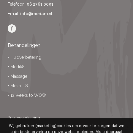
Telefoon:
06 2761 0091
Email:
info@meriam.nl
Behandelingen
•
Huidverbetering
•
Medik8
•
Massage
•
Meso-T8
•
12 weeks to WOW
Privacyverklaring
Wij gebruiken (marketing)cookies om ervoor te zorgen dat we
u de beste ervaring op onze website bieden. Als u doorgaat