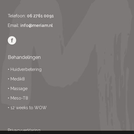
Telefoon:
06 2761 0091
Email:
info@meriam.nl
Behandelingen
•
Huidverbetering
•
Medik8
•
Massage
•
Meso-T8
•
12 weeks to WOW
Privacyverklaring