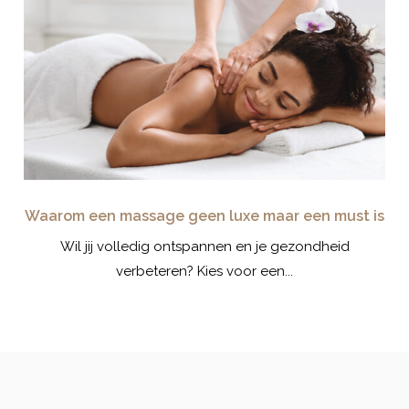
en
Waarom een massage geen luxe maar een must is
int?
Wil jij volledig ontspannen en je gezondheid
Wi
verbeteren? Kies voor een...